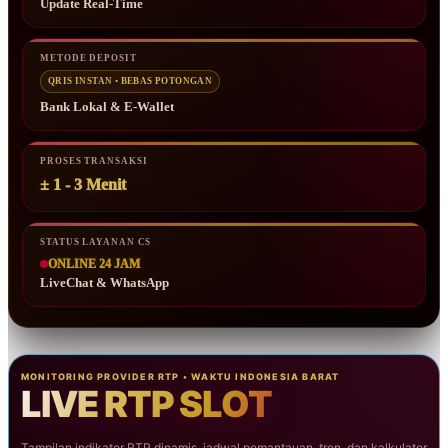
Update Real-Time
METODE DEPOSIT
QRIS INSTAN • BEBAS POTONGAN
Bank Lokal & E-Wallet
PROSES TRANSAKSI
± 1 - 3 Menit
STATUS LAYANAN CS
ONLINE 24 JAM
LiveChat & WhatsApp
MONITORING PROVIDER RTP • WAKTU INDONESIA BARAT
LIVE RTP SLOT
Tampilan indikator RTP dinamis, jadwal pemantauan, tren, dan kalkulator