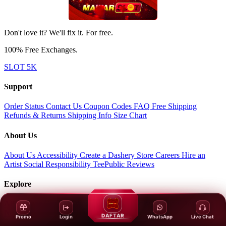
Don't love it? We'll fix it. For free.
100% Free Exchanges.
SLOT 5K
Support
Order Status
Contact Us
Coupon Codes
FAQ
Free Shipping
Refunds & Returns
Shipping Info
Size Chart
About Us
About Us
Accessibility
Create a Dashery Store
Careers
Hire an
Artist
Social Responsibility
TeePublic Reviews
Explore
All Designs
Content Directory
Featured Artists
Newest Designers
Newest SLOT 5K
Tag Directory
DAFTAR
Promo
Login
WhatsApp
Live Chat