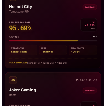
Nolimit City
PANTAU
Tombstone RIP
↗
RTP TERPANTAU
+0.03%
95.72%
TREN
Aktivitas
78%
VOLATILITAS
SESI
SISA WAKTU
Sangat Tinggi
Terjadwal
+06:54
Manual 15x • Turbo 35x • Auto 80x
POLA SIMULASI
JG
15:00–18:00 WIB
Joker Gaming
PANTAU
Roma
↗
RTP TERPANTAU