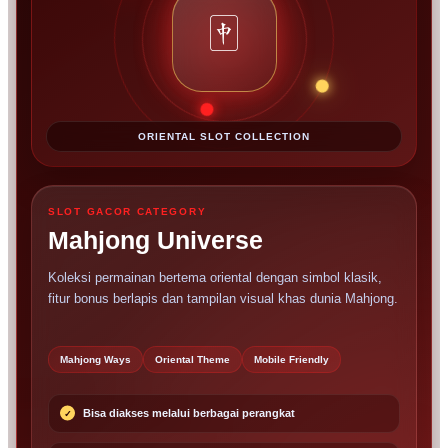
🀄
ORIENTAL SLOT COLLECTION
SLOT GACOR CATEGORY
Mahjong Universe
Koleksi permainan bertema oriental dengan simbol klasik,
fitur bonus berlapis dan tampilan visual khas dunia Mahjong.
Mahjong Ways
Oriental Theme
Mobile Friendly
Bisa diakses melalui berbagai perangkat