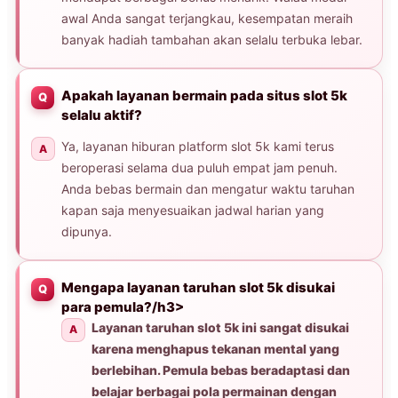
awal Anda sangat terjangkau, kesempatan meraih
banyak hadiah tambahan akan selalu terbuka lebar.
Apakah layanan bermain pada situs slot 5k
selalu aktif?
Ya, layanan hiburan platform slot 5k kami terus
beroperasi selama dua puluh empat jam penuh.
Anda bebas bermain dan mengatur waktu taruhan
kapan saja menyesuaikan jadwal harian yang
dipunya.
Mengapa layanan taruhan slot 5k disukai
para pemula?/h3>
Layanan taruhan slot 5k ini sangat disukai
karena menghapus tekanan mental yang
berlebihan. Pemula bebas beradaptasi dan
belajar berbagai pola permainan dengan