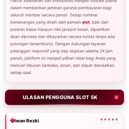
Faktor keamanan dan kredibilitas menjadi fondasi utama
dalam memberikan jaminan garansi pembayaran bagi
seluruh member secara penuh. Setiap nominal
kemenangan yang diraih oleh pemain
slot
, baik dari
putaran biasa maupun nilai jackpot besar, dipastikan
akan diproses dan dibayarkan secara tuntas tanpa ada
potongan tersembunyi. Dengan dukungan layanan
pelanggan responsif yang siap siapkan selama 24 jam
penuh, platform ini menjadi pilihan ideal bagi Anda yang
mencari hiburan berkelas, aman, dan dapat diandalkan
setiap saat.
ULASAN PENGGUNA SLOT 5K
Iwan Rezki