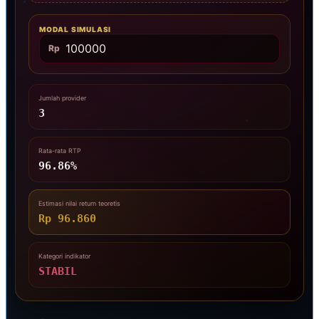
MODAL SIMULASI
Rp
Jumlah provider
3
Rata-rata RTP
96.86%
Estimasi nilai return teoretis
Rp 96.860
Kategori indikator
STABIL