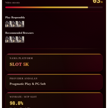
03
m
Waktu rata-rata
Play Responsibly
Recommended Browsers
NAMA PLATFORM
SLOT 5K
PROVIDER ANDALAN
Pragmatic Play & PG Soft
WINRATE / RTP SLOT
98.8%