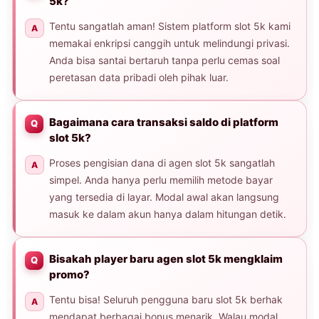
5k?
Tentu sangatlah aman! Sistem platform slot 5k kami
memakai enkripsi canggih untuk melindungi privasi.
Anda bisa santai bertaruh tanpa perlu cemas soal
peretasan data pribadi oleh pihak luar.
Bagaimana cara transaksi saldo di platform
slot 5k?
Proses pengisian dana di agen slot 5k sangatlah
simpel. Anda hanya perlu memilih metode bayar
yang tersedia di layar. Modal awal akan langsung
masuk ke dalam akun hanya dalam hitungan detik.
Bisakah player baru agen slot 5k mengklaim
promo?
Tentu bisa! Seluruh pengguna baru slot 5k berhak
mendapat berbagai bonus menarik. Walau modal