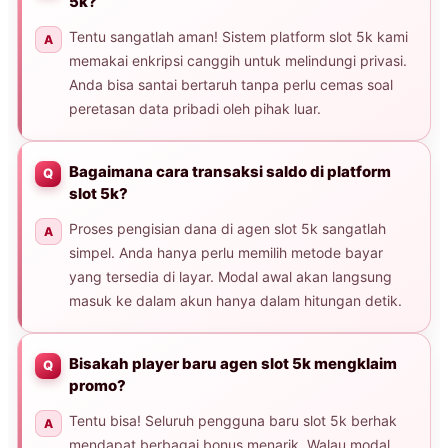
5k?
Tentu sangatlah aman! Sistem platform slot 5k kami
memakai enkripsi canggih untuk melindungi privasi.
Anda bisa santai bertaruh tanpa perlu cemas soal
peretasan data pribadi oleh pihak luar.
Bagaimana cara transaksi saldo di platform
slot 5k?
Proses pengisian dana di agen slot 5k sangatlah
simpel. Anda hanya perlu memilih metode bayar
yang tersedia di layar. Modal awal akan langsung
masuk ke dalam akun hanya dalam hitungan detik.
Bisakah player baru agen slot 5k mengklaim
promo?
Tentu bisa! Seluruh pengguna baru slot 5k berhak
mendapat berbagai bonus menarik. Walau modal