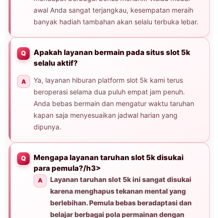
awal Anda sangat terjangkau, kesempatan meraih
banyak hadiah tambahan akan selalu terbuka lebar.
Apakah layanan bermain pada situs slot 5k
selalu aktif?
Ya, layanan hiburan platform slot 5k kami terus
beroperasi selama dua puluh empat jam penuh.
Anda bebas bermain dan mengatur waktu taruhan
kapan saja menyesuaikan jadwal harian yang
dipunya.
Mengapa layanan taruhan slot 5k disukai
para pemula?/h3>
Layanan taruhan slot 5k ini sangat disukai
karena menghapus tekanan mental yang
berlebihan. Pemula bebas beradaptasi dan
belajar berbagai pola permainan dengan