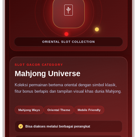
🀄
ORIENTAL SLOT COLLECTION
SLOT GACOR CATEGORY
Mahjong Universe
Koleksi permainan bertema oriental dengan simbol klasik,
fitur bonus berlapis dan tampilan visual khas dunia Mahjong.
Mahjong Ways
Oriental Theme
Mobile Friendly
Bisa diakses melalui berbagai perangkat