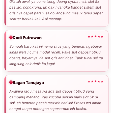
Gila sih awalnya cuma iseng doang nyoba main slot 5k
pas lagi nongkrong. Eh gak nyangka banget sistem slot
qris nya cepet parah, saldo langsung masuk terus dapet
scatter berkali-kali. Asli mantap!
Dodi Putrawan
Sumpah baru kali ini nemu situs yang beneran ngebayar
lunas walau cuma modal receh. Pake slot deposit 5000
doang, bayarnya via slot qris anti ribet. Tarik tunai sejuta
langsung cair detik itu juga!
Bagan Tanujaya
Awalnya ragu masa iya ada slot deposit 5000 yang
gampang menang. Pas kucoba sendiri main slot 5k di
sini, eh beneran pecah maxwin hari ini! Proses wd aman
banget tanpa potongan sepeserpun loh bosku.