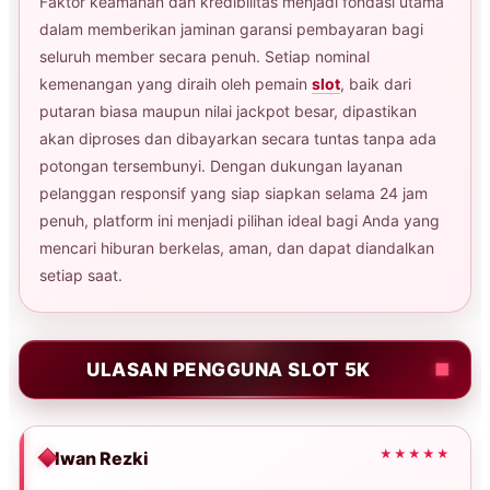
Faktor keamanan dan kredibilitas menjadi fondasi utama
dalam memberikan jaminan garansi pembayaran bagi
seluruh member secara penuh. Setiap nominal
kemenangan yang diraih oleh pemain
slot
, baik dari
putaran biasa maupun nilai jackpot besar, dipastikan
akan diproses dan dibayarkan secara tuntas tanpa ada
potongan tersembunyi. Dengan dukungan layanan
pelanggan responsif yang siap siapkan selama 24 jam
penuh, platform ini menjadi pilihan ideal bagi Anda yang
mencari hiburan berkelas, aman, dan dapat diandalkan
setiap saat.
ULASAN PENGGUNA SLOT 5K
Iwan Rezki