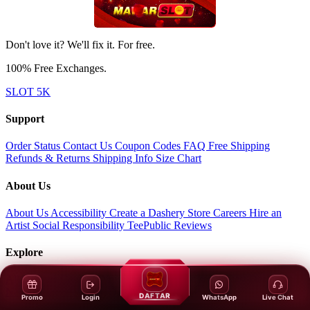
Don't love it? We'll fix it. For free.
100% Free Exchanges.
SLOT 5K
Support
Order Status
Contact Us
Coupon Codes
FAQ
Free Shipping
Refunds & Returns
Shipping Info
Size Chart
About Us
About Us
Accessibility
Create a Dashery Store
Careers
Hire an
Artist
Social Responsibility
TeePublic Reviews
Explore
All Designs
Content Directory
Featured Artists
Newest Designers
Newest SLOT 5K
Tag Directory
DAFTAR
Promo
Login
WhatsApp
Live Chat