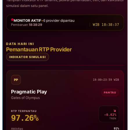
simulasi dalam satu panel.
MONITOR AKTIF
•
6 provider dipantau
Pembaruan
18:38:38
WIB 18:38:40
DATA HARI INI
Pemantauan RTP Provider
INDIKATOR SIMULASI
PP
19:00–23:59 WIB
Pragmatic Play
PANTAU
Gates of Olympus
↘
RTP TERPANTAU
-0.04%
97.22%
TREN
Aktivitas
91%