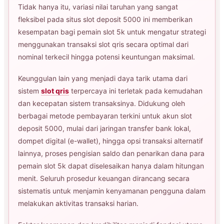
Tidak hanya itu, variasi nilai taruhan yang sangat
fleksibel pada situs slot deposit 5000 ini memberikan
kesempatan bagi pemain slot 5k untuk mengatur strategi
menggunakan transaksi slot qris secara optimal dari
nominal terkecil hingga potensi keuntungan maksimal.
Keunggulan lain yang menjadi daya tarik utama dari
sistem
slot qris
terpercaya ini terletak pada kemudahan
dan kecepatan sistem transaksinya. Didukung oleh
berbagai metode pembayaran terkini untuk akun slot
deposit 5000, mulai dari jaringan transfer bank lokal,
dompet digital (e-wallet), hingga opsi transaksi alternatif
lainnya, proses pengisian saldo dan penarikan dana para
pemain slot 5k dapat diselesaikan hanya dalam hitungan
menit. Seluruh prosedur keuangan dirancang secara
sistematis untuk menjamin kenyamanan pengguna dalam
melakukan aktivitas transaksi harian.