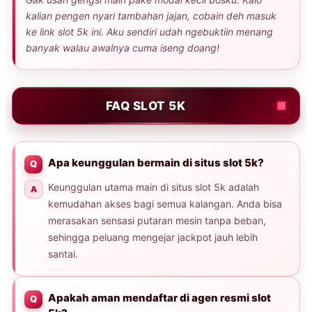
kalian pengen nyari tambahan jajan, cobain deh masuk
ke link slot 5k ini. Aku sendiri udah ngebuktiin menang
banyak walau awalnya cuma iseng doang!
FAQ SLOT 5K
Apa keunggulan bermain di situs slot 5k?
Keunggulan utama main di situs slot 5k adalah
kemudahan akses bagi semua kalangan. Anda bisa
merasakan sensasi putaran mesin tanpa beban,
sehingga peluang mengejar jackpot jauh lebih
santai.
Apakah aman mendaftar di agen resmi slot