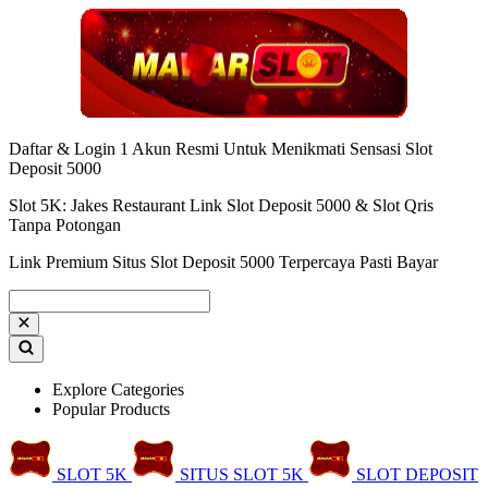
Daftar & Login 1 Akun Resmi Untuk Menikmati Sensasi Slot
Deposit 5000
Slot 5K: Jakes Restaurant Link Slot Deposit 5000 & Slot Qris
Tanpa Potongan
Link Premium Situs Slot Deposit 5000 Terpercaya Pasti Bayar
Explore Categories
Popular Products
SLOT 5K
SITUS SLOT 5K
SLOT DEPOSIT