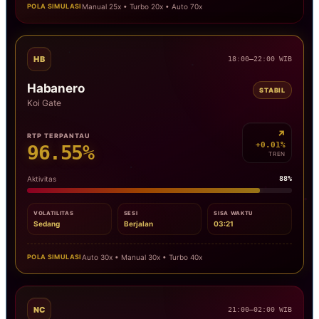
Manual 25x • Turbo 20x • Auto 70x
POLA SIMULASI
HB
18:00–22:00 WIB
Habanero
STABIL
Koi Gate
↘
RTP TERPANTAU
-0.02%
96.53%
TREN
Aktivitas
88%
VOLATILITAS
SESI
SISA WAKTU
Sedang
Berjalan
03:21
Auto 30x • Manual 30x • Turbo 40x
POLA SIMULASI
NC
21:00–02:00 WIB