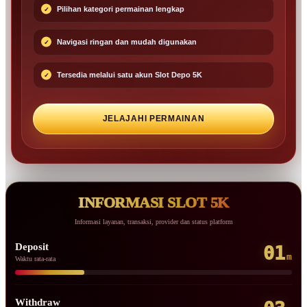
Pilihan kategori permainan lengkap
Navigasi ringan dan mudah digunakan
Tersedia melalui satu akun Slot Depo 5K
JELAJAHI PERMAINAN
INFORMASI SLOT 5K
Informasi layanan, transaksi, provider dan status platform
Deposit
01
m
Waktu rata-rata
Withdraw