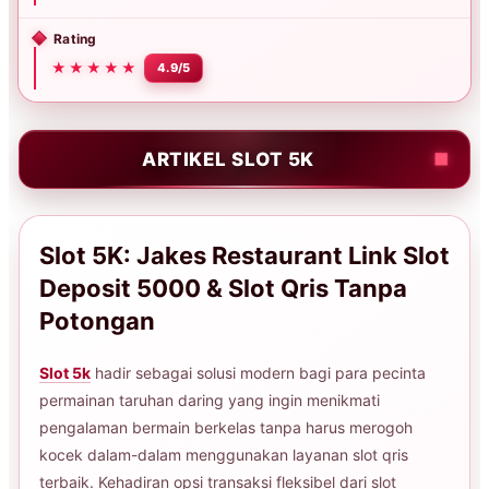
Rating
4.9/5
ARTIKEL SLOT 5K
Slot 5K: Jakes Restaurant Link Slot
Deposit 5000 & Slot Qris Tanpa
Potongan
Slot 5k
hadir sebagai solusi modern bagi para pecinta
permainan taruhan daring yang ingin menikmati
pengalaman bermain berkelas tanpa harus merogoh
kocek dalam-dalam menggunakan layanan slot qris
terbaik. Kehadiran opsi transaksi fleksibel dari slot