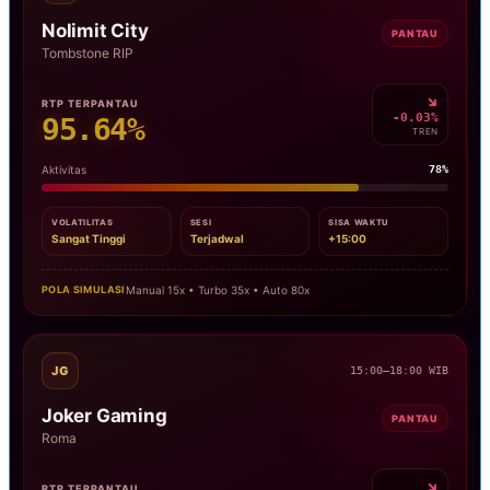
Nolimit City
PANTAU
Tombstone RIP
↘
RTP TERPANTAU
-0.02%
95.62%
TREN
Aktivitas
78%
VOLATILITAS
SESI
SISA WAKTU
Sangat Tinggi
Terjadwal
+15:00
Manual 15x • Turbo 35x • Auto 80x
POLA SIMULASI
JG
15:00–18:00 WIB
Joker Gaming
PANTAU
Roma
↗
RTP TERPANTAU