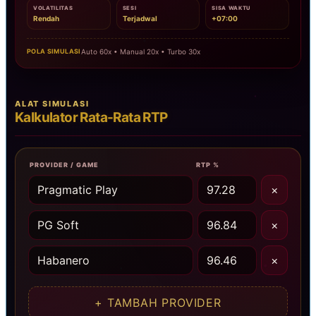
VOLATILITAS
SESI
SISA WAKTU
Rendah
Terjadwal
+07:00
Auto 60x • Manual 20x • Turbo 30x
POLA SIMULASI
ALAT SIMULASI
Kalkulator Rata-Rata RTP
PROVIDER / GAME
RTP %
×
×
×
+ TAMBAH PROVIDER