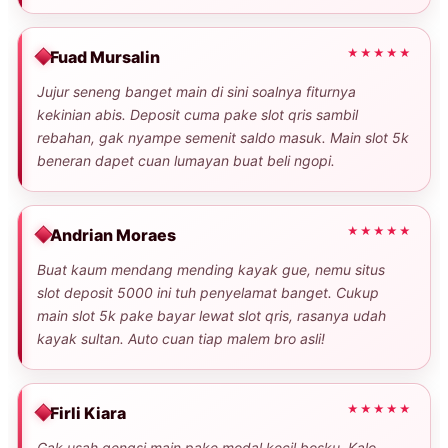
Fuad Mursalin
Jujur seneng banget main di sini soalnya fiturnya
kekinian abis. Deposit cuma pake slot qris sambil
rebahan, gak nyampe semenit saldo masuk. Main slot 5k
beneran dapet cuan lumayan buat beli ngopi.
Andrian Moraes
Buat kaum mendang mending kayak gue, nemu situs
slot deposit 5000 ini tuh penyelamat banget. Cukup
main slot 5k pake bayar lewat slot qris, rasanya udah
kayak sultan. Auto cuan tiap malem bro asli!
Firli Kiara
Gak usah gengsi main pake modal kecil bosku. Kalo