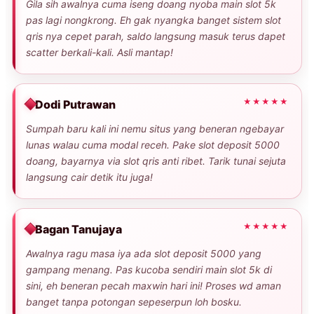
Gila sih awalnya cuma iseng doang nyoba main slot 5k
pas lagi nongkrong. Eh gak nyangka banget sistem slot
qris nya cepet parah, saldo langsung masuk terus dapet
scatter berkali-kali. Asli mantap!
Dodi Putrawan
Sumpah baru kali ini nemu situs yang beneran ngebayar
lunas walau cuma modal receh. Pake slot deposit 5000
doang, bayarnya via slot qris anti ribet. Tarik tunai sejuta
langsung cair detik itu juga!
Bagan Tanujaya
Awalnya ragu masa iya ada slot deposit 5000 yang
gampang menang. Pas kucoba sendiri main slot 5k di
sini, eh beneran pecah maxwin hari ini! Proses wd aman
banget tanpa potongan sepeserpun loh bosku.