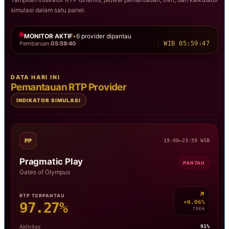
simulasi dalam satu panel.
MONITOR AKTIF
•
6 provider dipantau
Pembaruan
05:59:49
WIB 05:59:51
DATA HARI INI
Pemantauan RTP Provider
INDIKATOR SIMULASI
PP
19:00–23:59 WIB
Pragmatic Play
PANTAU
Gates of Olympus
↗
RTP TERPANTAU
+0.02%
97.28%
TREN
Aktivitas
91%