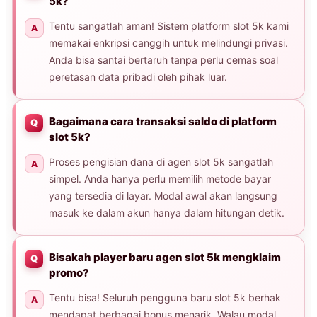
5k?
Tentu sangatlah aman! Sistem platform slot 5k kami
memakai enkripsi canggih untuk melindungi privasi.
Anda bisa santai bertaruh tanpa perlu cemas soal
peretasan data pribadi oleh pihak luar.
Bagaimana cara transaksi saldo di platform
slot 5k?
Proses pengisian dana di agen slot 5k sangatlah
simpel. Anda hanya perlu memilih metode bayar
yang tersedia di layar. Modal awal akan langsung
masuk ke dalam akun hanya dalam hitungan detik.
Bisakah player baru agen slot 5k mengklaim
promo?
Tentu bisa! Seluruh pengguna baru slot 5k berhak
mendapat berbagai bonus menarik. Walau modal