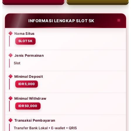
INFORMASI LENGKAP SLOT 5K
Nama Situs
SLOT 5K
Jenis Permainan
Slot
Minimal Deposit
IDR 5,000
Minimal Withdraw
IDR 50,000
Transaksi Pembayaran
Transfer Bank Lokal • E-wallet • QRIS