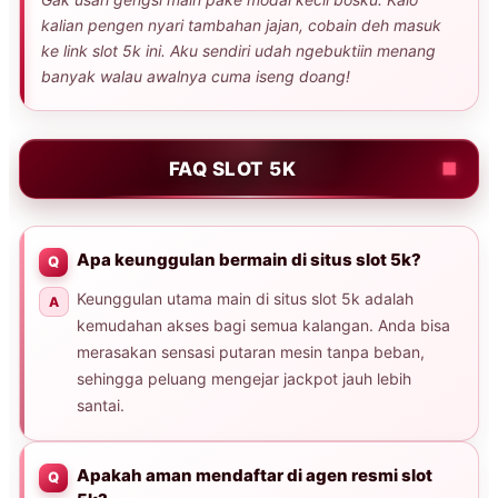
kalian pengen nyari tambahan jajan, cobain deh masuk
ke link slot 5k ini. Aku sendiri udah ngebuktiin menang
banyak walau awalnya cuma iseng doang!
FAQ SLOT 5K
Apa keunggulan bermain di situs slot 5k?
Keunggulan utama main di situs slot 5k adalah
kemudahan akses bagi semua kalangan. Anda bisa
merasakan sensasi putaran mesin tanpa beban,
sehingga peluang mengejar jackpot jauh lebih
santai.
Apakah aman mendaftar di agen resmi slot