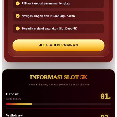
Pilihan kategori permainan lengkap
Navigasi ringan dan mudah digunakan
Tersedia melalui satu akun Slot Depo 5K
JELAJAHI PERMAINAN
INFORMASI SLOT 5K
Informasi layanan, transaksi, provider dan status platform
Deposit
01
m
Waktu rata-rata
Withdraw