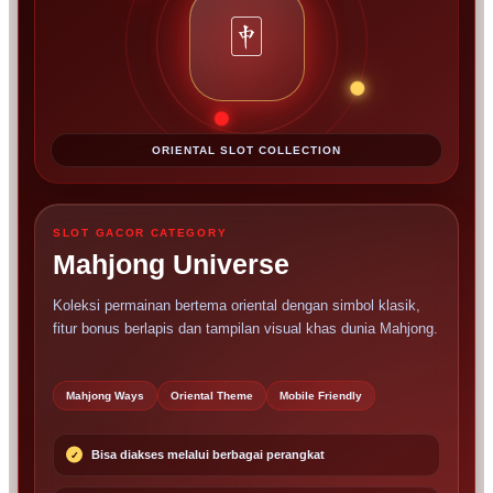
🀄
ORIENTAL SLOT COLLECTION
SLOT GACOR CATEGORY
Mahjong Universe
Koleksi permainan bertema oriental dengan simbol klasik,
fitur bonus berlapis dan tampilan visual khas dunia Mahjong.
Mahjong Ways
Oriental Theme
Mobile Friendly
Bisa diakses melalui berbagai perangkat