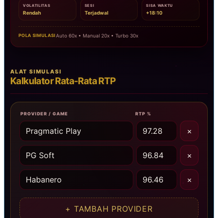
VOLATILITAS
SESI
SISA WAKTU
Rendah
Terjadwal
+18:10
Auto 60x • Manual 20x • Turbo 30x
POLA SIMULASI
ALAT SIMULASI
Kalkulator Rata-Rata RTP
PROVIDER / GAME
RTP %
×
×
×
+ TAMBAH PROVIDER