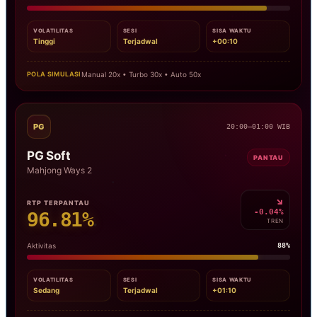
VOLATILITAS
SESI
SISA WAKTU
Tinggi
Terjadwal
+00:10
Manual 20x • Turbo 30x • Auto 50x
POLA SIMULASI
PG
20:00–01:00 WIB
PG Soft
PANTAU
Mahjong Ways 2
↗
RTP TERPANTAU
+0.04%
96.85%
TREN
Aktivitas
88%
VOLATILITAS
SESI
SISA WAKTU
Sedang
Terjadwal
+01:10