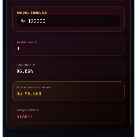
MODAL SIMULASI
Rp
Jumlah provider
3
Rata-rata RTP
96.86%
Estimasi nilai return teoretis
Rp 96.860
Kategori indikator
STABIL