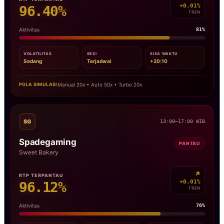
+0.01%
96.41%
TREN
Aktivitas
81%
VOLATILITAS
SESI
SISA WAKTU
Sedang
Terjadwal
+20:10
Manual 20x • Auto 50x • Turbo 20x
POLA SIMULASI
SG
13:00–17:00 WIB
Spadegaming
PANTAU
Sweet Bakery
↘
RTP TERPANTAU
-0.01%
96.11%
TREN
Aktivitas
76%