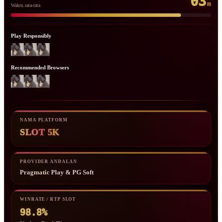
03
m
Waktu rata-rata
Play Responsibly
Recommended Browsers
NAMA PLATFORM
SLOT 5K
PROVIDER ANDALAN
Pragmatic Play & PG Soft
WINRATE / RTP SLOT
98.8%