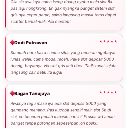
Gila sih awalnya cuma iseng doang nyoba main slot 5k
pas lagi nongkrong. Eh gak nyangka banget sistem slot
qris nya cepet parah, saldo langsung masuk terus dapet
scatter berkali-kali. Asli mantap!
Dodi Putrawan
Sumpah baru kali ini nemu situs yang beneran ngebayar
lunas walau cuma modal receh. Pake slot deposit 5000
doang, bayarnya via slot qris anti ribet. Tarik tunai sejuta
langsung cair detik itu juga!
Bagan Tanujaya
Awalnya ragu masa iya ada slot deposit 5000 yang
gampang menang. Pas kucoba sendiri main slot 5k di
sini, eh beneran pecah maxwin hari ini! Proses wd aman
banget tanpa potongan sepeserpun loh bosku.