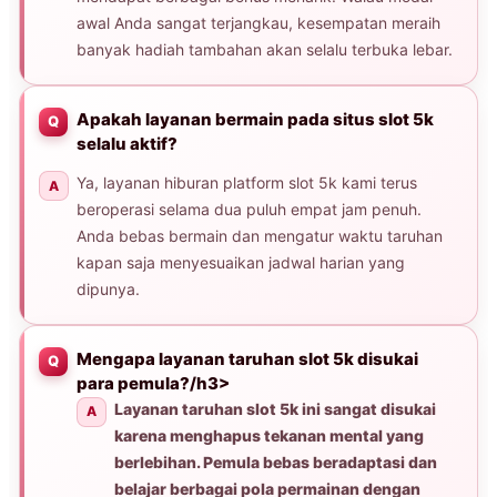
awal Anda sangat terjangkau, kesempatan meraih
banyak hadiah tambahan akan selalu terbuka lebar.
Apakah layanan bermain pada situs slot 5k
selalu aktif?
Ya, layanan hiburan platform slot 5k kami terus
beroperasi selama dua puluh empat jam penuh.
Anda bebas bermain dan mengatur waktu taruhan
kapan saja menyesuaikan jadwal harian yang
dipunya.
Mengapa layanan taruhan slot 5k disukai
para pemula?/h3>
Layanan taruhan slot 5k ini sangat disukai
karena menghapus tekanan mental yang
berlebihan. Pemula bebas beradaptasi dan
belajar berbagai pola permainan dengan