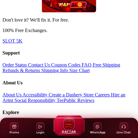
Don't love it? We'll fix it. For free.
100% Free Exchanges.
SLOT 5K
Support
Order Status
Contact Us
Coupon Codes
FAQ
Free Shipping
Refunds & Returns
Shipping Info
Size Chart
About Us
About Us
Accessibility
Create a Dashery Store
Careers
Hire an
Artist
Social Responsibility
TeePublic Reviews
Explore
All Designs
Content Directory
Featured Artists
Newest Designers
Newest SLOT 5K
Tag Directory
DAFTAR
Promo
Login
WhatsApp
Live Chat