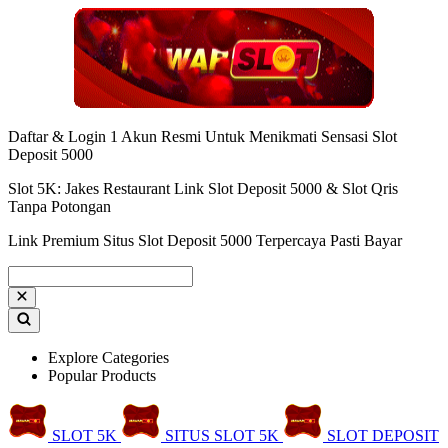
Daftar & Login 1 Akun Resmi Untuk Menikmati Sensasi Slot
Deposit 5000
Slot 5K: Jakes Restaurant Link Slot Deposit 5000 & Slot Qris
Tanpa Potongan
Link Premium Situs Slot Deposit 5000 Terpercaya Pasti Bayar
Explore Categories
Popular Products
SLOT 5K
SITUS SLOT 5K
SLOT DEPOSIT